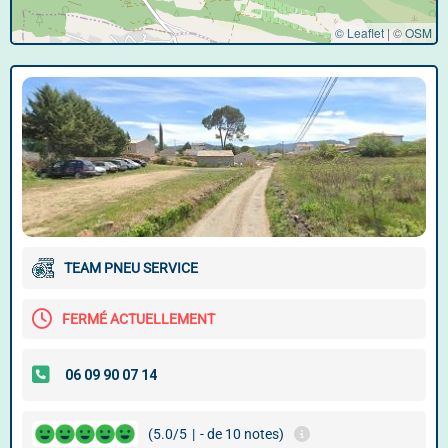
© Leaflet
|
©
OSM
TEAM PNEU SERVICE
FERMÉ ACTUELLEMENT
(5.0/5
|
- de 10 notes)