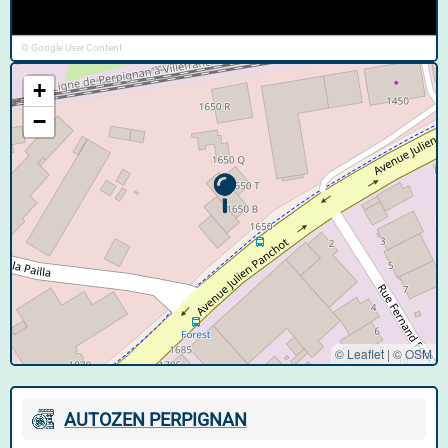
© Google User Content
+
−
© Leaflet
|
©
OSM
AUTOZEN PERPIGNAN