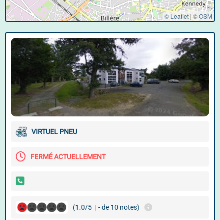
© Leaflet
|
©
OSM
VIRTUEL PNEU
FERMÉ ACTUELLEMENT
(1.0/5
|
- de 10 notes)