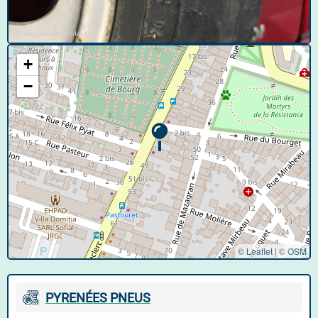
© Google User Content
+
−
© Leaflet
|
©
OSM
PYRENÉES PNEUS